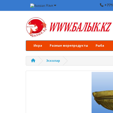
+771
Язык
Икра
Разные морепродукты
Рыба
Эсколар