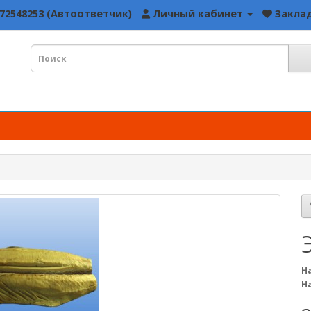
72548253 (Автоответчик)
Личный кабинет
Заклад
Н
Н