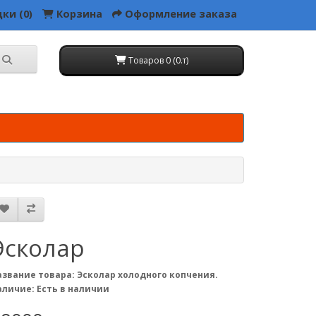
ки (0)
Корзина
Оформление заказа
Товаров 0 (0.т)
Эсколар
азвание товара: Эсколар холодного копчения.
аличие: Есть в наличии