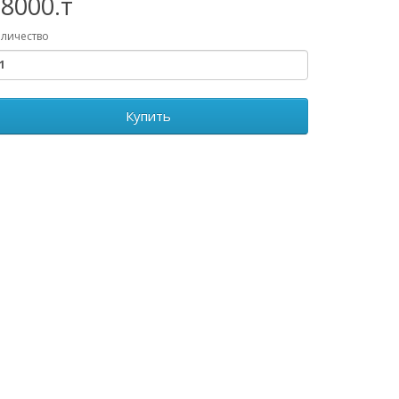
8000.т
личество
Купить